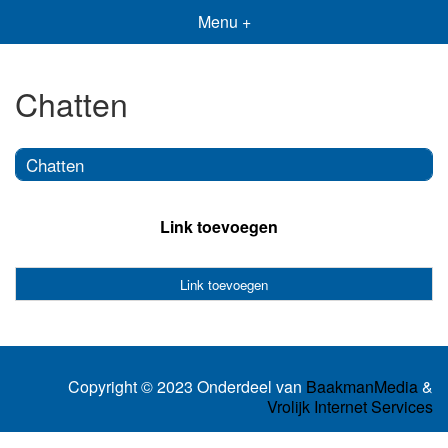
Menu +
Chatten
Chatten
Link toevoegen
Link toevoegen
Copyright © 2023 Onderdeel van
BaakmanMedia
&
Vrolijk Internet Services