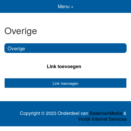
Menu +
Overige
Overige
Link toevoegen
Link toevoegen
Copyright © 2023 Onderdeel van
BaakmanMedia
&
Vrolijk Internet Services